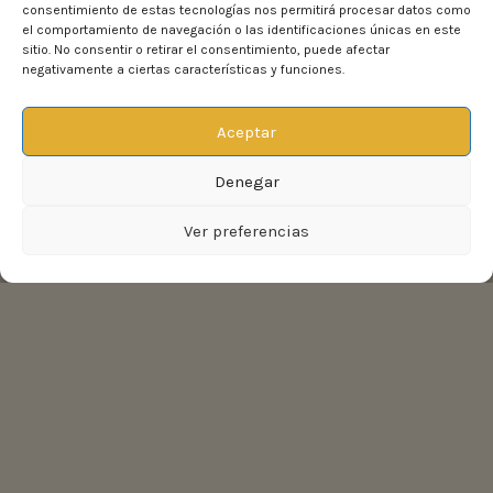
LANGUAGE OF A LOOK IN THE MILONGA
...
consentimiento de estas tecnologías nos permitirá procesar datos como
el comportamiento de navegación o las identificaciones únicas en este
sitio. No consentir o retirar el consentimiento, puede afectar
Read More →
negativamente a ciertas características y funciones.
Aceptar
Denegar
Ver preferencias